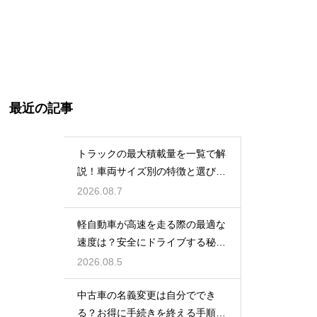
最近の記事
トラックの最大積載量を一覧で解
説！車両サイズ別の特徴と選び
方！
2026.08.7
軽自動車が高速を走る際の最適な
速度は？安全にドライブする秘
訣！
2026.08.5
中古車の名義変更は自分ででき
る？お得に手続きを終える手順を