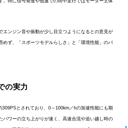
す。特に信号発進や低速での街中走行ではモーター主体
でエンジン音や振動が少し目立つようになるとの意見が
否めず、「スポーツモデルらしさ」と「環境性能」のバ
。
行での実力
09PSとされており、0～100km／hの加速性能にも期
たパワーの立ち上がりが速く、高速合流や追い越し時の