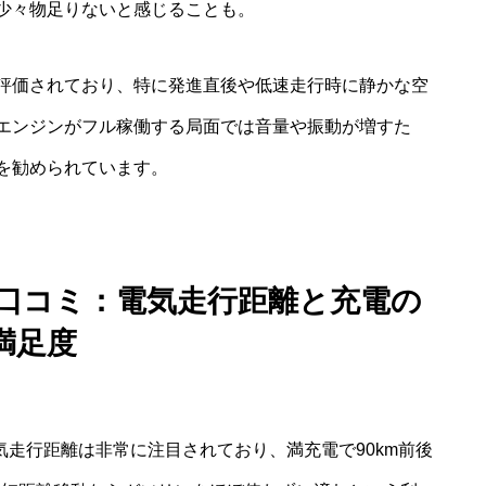
少々物足りないと感じることも。
評価されており、特に発進直後や低速走行時に静かな空
エンジンがフル稼働する局面では音量や振動が増すた
を勧められています。
V 口コミ：電気走行距離と充電の
満足度
気走行距離は非常に注目されており、満充電で90km前後