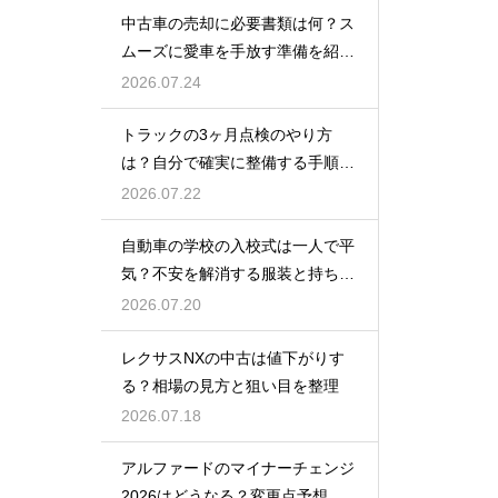
中古車の売却に必要書類は何？ス
ムーズに愛車を手放す準備を紹
介！
2026.07.24
トラックの3ヶ月点検のやり方
は？自分で確実に整備する手順を
紹介
2026.07.22
自動車の学校の入校式は一人で平
気？不安を解消する服装と持ち
物！
2026.07.20
レクサスNXの中古は値下がりす
る？相場の見方と狙い目を整理
2026.07.18
アルファードのマイナーチェンジ
2026はどうなる？変更点予想と