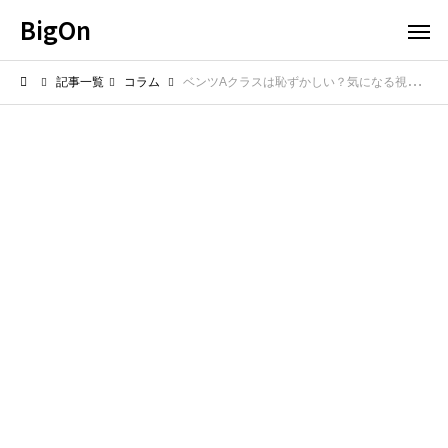
BigOn
記事一覧
コラム
ベンツAクラスは恥ずかしい？気になる視線と満足の作り方