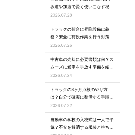
坂道や加速で賢く使いこなす秘
訣！
2026.07.28
トラックの荷台に昇降設備は義
務？安全に荷役作業を行う対策を
紹介
2026.07.26
中古車の売却に必要書類は何？ス
ムーズに愛車を手放す準備を紹
介！
2026.07.24
トラックの3ヶ月点検のやり方
は？自分で確実に整備する手順を
紹介
2026.07.22
自動車の学校の入校式は一人で平
気？不安を解消する服装と持ち
物！