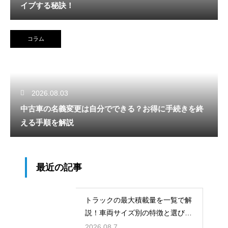
イブする秘訣！
コラム
2026.08.03
中古車の名義変更は自分でできる？お得に手続きを終
える手順を解説
最近の記事
トラックの最大積載量を一覧で解
説！車両サイズ別の特徴と選び
方！
2026.08.7