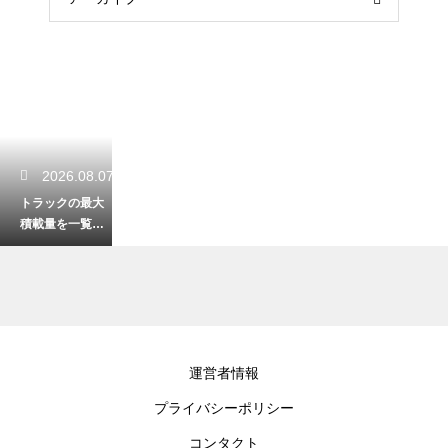
2026.08.07
トラックの最大
積載量を一覧で
解説！車両サイ
ズ別の特徴と選
び方！
2026.08.05
運営者情報
軽自動車が高速
プライバシーポリシー
を走る際の最適
な速度は？安全
コンタクト