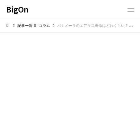
BigOn
記事一覧
コラム
パナメーラのエアサス寿命はどれくらい？故障前の兆候を確認