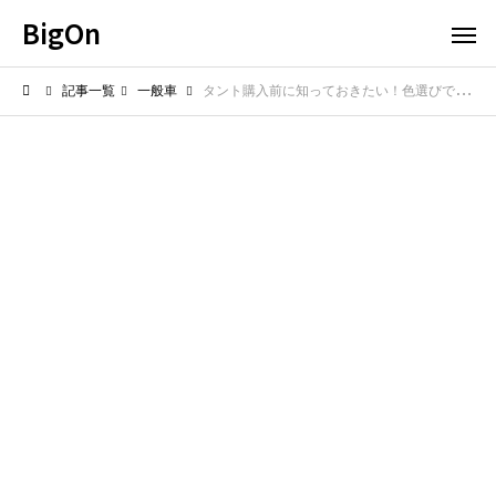
BigOn
記事一覧
一般車
タント購入前に知っておきたい！色選びで後悔しないための完全ガイド