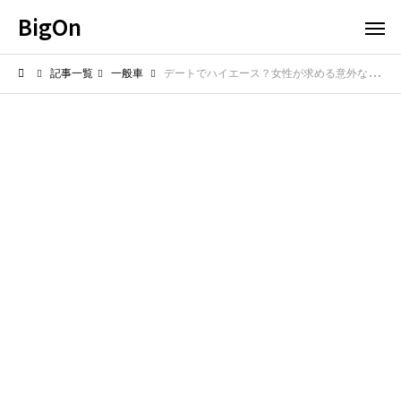
BigOn
記事一覧
一般車
デートでハイエース？女性が求める意外な魅力とは