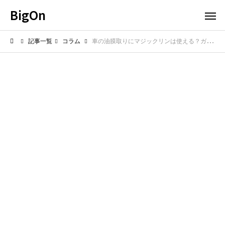
BigOn
記事一覧
コラム
車の油膜取りにマジックリンは使える？ガラスの油膜を落とす効果と注意点を解説