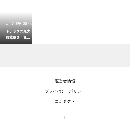
2026.08.07
トラックの最大
積載量を一覧で
解説！車両サイ
ズ別の特徴と選
び方！
2026.08.05
運営者情報
軽自動車が高速
プライバシーポリシー
を走る際の最適
な速度は？安全
コンタクト
にドライブする
秘訣！