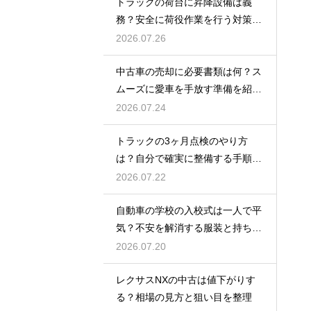
トラックの荷台に昇降設備は義
務？安全に荷役作業を行う対策を
紹介
2026.07.26
中古車の売却に必要書類は何？ス
ムーズに愛車を手放す準備を紹
介！
2026.07.24
トラックの3ヶ月点検のやり方
は？自分で確実に整備する手順を
紹介
2026.07.22
自動車の学校の入校式は一人で平
気？不安を解消する服装と持ち
物！
2026.07.20
レクサスNXの中古は値下がりす
る？相場の見方と狙い目を整理