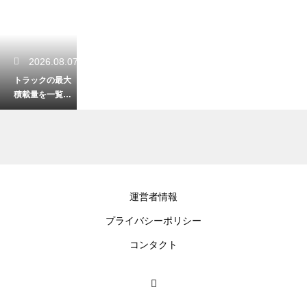
2026.08.07
トラックの最大
積載量を一覧で
解説！車両サイ
ズ別の特徴と選
び方！
2026.08.05
運営者情報
軽自動車が高速
プライバシーポリシー
を走る際の最適
な速度は？安全
コンタクト
にドライブする
秘訣！