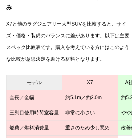
み
X7と他のラグジュアリー大型SUVを比較すると、サイ
ズ・価格・装備のバランスに差があります。以下は主要
スペック比較表です。購入を考えている方にはこのよう
な比較が意思決定を助ける材料となります。
モデル
X7
A社大
全長／全幅
約5.1m／約2.0m
約5.2m
三列目使用時荷室容量
非常に小さい
やや広
燃費／燃料消費量
重さのため少し悪め
改善傾