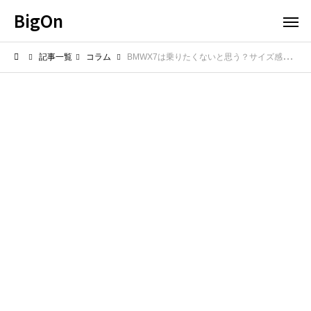
BigOn
記事一覧
コラム
BMWX7は乗りたくないと思う？サイズ感と欠点を冷静に確認