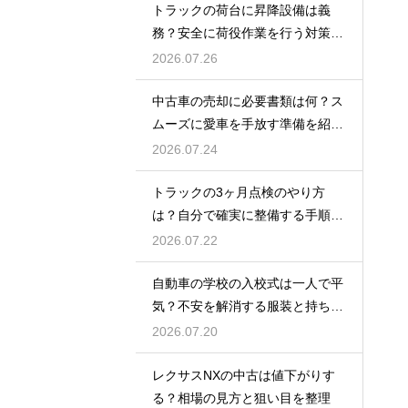
トラックの荷台に昇降設備は義
務？安全に荷役作業を行う対策を
紹介
2026.07.26
中古車の売却に必要書類は何？ス
ムーズに愛車を手放す準備を紹
介！
2026.07.24
トラックの3ヶ月点検のやり方
は？自分で確実に整備する手順を
紹介
2026.07.22
自動車の学校の入校式は一人で平
気？不安を解消する服装と持ち
物！
2026.07.20
レクサスNXの中古は値下がりす
る？相場の見方と狙い目を整理