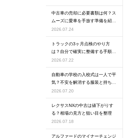
中古車の売却に必要書類は何？ス
ムーズに愛車を手放す準備を紹
介！
2026.07.24
トラックの3ヶ月点検のやり方
は？自分で確実に整備する手順を
紹介
2026.07.22
自動車の学校の入校式は一人で平
気？不安を解消する服装と持ち
物！
2026.07.20
レクサスNXの中古は値下がりす
る？相場の見方と狙い目を整理
2026.07.18
アルファードのマイナーチェンジ