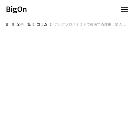
BigOn
記事一覧
コラム
アルファロメオミトで後悔する理由！購入前に見るべき弱点