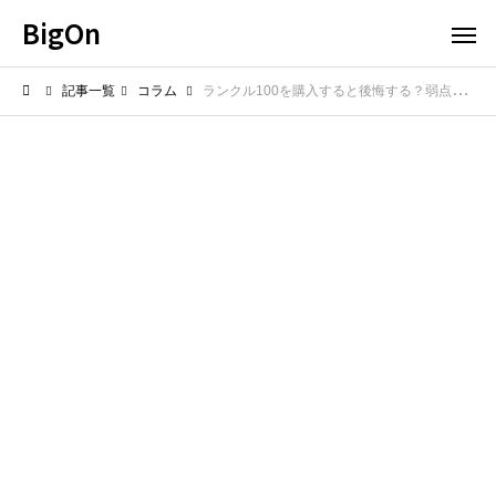
BigOn
記事一覧
コラム
ランクル100を購入すると後悔する？弱点と対策を購入前に把握