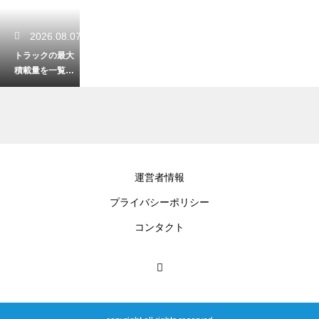
2026.08.07
トラックの最大
積載量を一覧で
解説！車両サイ
ズ別の特徴と選
び方！
2026.08.05
運営者情報
軽自動車が高速
プライバシーポリシー
を走る際の最適
な速度は？安全
コンタクト
にドライブする
秘訣！
2026.08.03
中古車の名義変