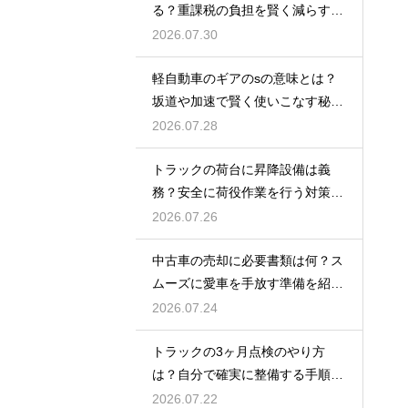
る？重課税の負担を賢く減らす秘
訣
2026.07.30
軽自動車のギアのsの意味とは？
坂道や加速で賢く使いこなす秘
訣！
2026.07.28
トラックの荷台に昇降設備は義
務？安全に荷役作業を行う対策を
紹介
2026.07.26
中古車の売却に必要書類は何？ス
ムーズに愛車を手放す準備を紹
介！
2026.07.24
トラックの3ヶ月点検のやり方
は？自分で確実に整備する手順を
紹介
2026.07.22