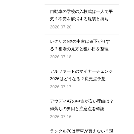
自動車の学校の入校式は一人で平
気？不安を解消する服装と持ち
物！
2026.07.20
レクサスNXの中古は値下がりす
る？相場の見方と狙い目を整理
2026.07.18
アルファードのマイナーチェンジ
2026はどうなる？変更点予想と
買い時
2026.07.17
アウディA7の中古が安い理由は？
値落ちの要因と注意点を確認
2026.07.16
ランクル70は新車が買えない？現