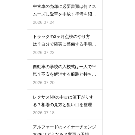
中古車の売却に必要書類は何？ス
ムーズに愛車を手放す準備を紹
介！
2026.07.24
トラックの3ヶ月点検のやり方
は？自分で確実に整備する手順を
紹介
2026.07.22
自動車の学校の入校式は一人で平
気？不安を解消する服装と持ち
物！
2026.07.20
レクサスNXの中古は値下がりす
る？相場の見方と狙い目を整理
2026.07.18
アルファードのマイナーチェンジ
2026はどうなる？変更点予想と