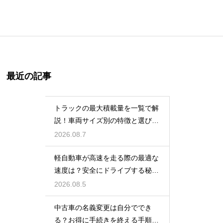
最近の記事
トラックの最大積載量を一覧で解
説！車両サイズ別の特徴と選び
方！
2026.08.7
軽自動車が高速を走る際の最適な
速度は？安全にドライブする秘
訣！
2026.08.5
中古車の名義変更は自分ででき
る？お得に手続きを終える手順を