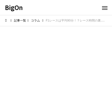
BigOn
記事一覧
コラム
F1レースは平均90分！？レース時間の裏側を探る