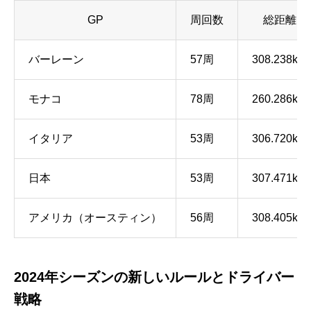
GP
周回数
総距離
バーレーン
57周
308.238km
モナコ
78周
260.286km
イタリア
53周
306.720km
日本
53周
307.471km
アメリカ（オースティン）
56周
308.405km
2024年シーズンの新しいルールとドライバー
戦略