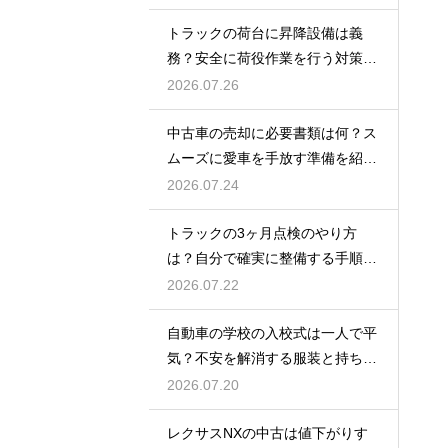
トラックの荷台に昇降設備は義
務？安全に荷役作業を行う対策を
紹介
2026.07.26
中古車の売却に必要書類は何？ス
ムーズに愛車を手放す準備を紹
介！
2026.07.24
トラックの3ヶ月点検のやり方
は？自分で確実に整備する手順を
紹介
2026.07.22
自動車の学校の入校式は一人で平
気？不安を解消する服装と持ち
物！
2026.07.20
レクサスNXの中古は値下がりす