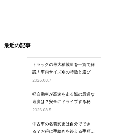
最近の記事
トラックの最大積載量を一覧で解
説！車両サイズ別の特徴と選び
方！
2026.08.7
軽自動車が高速を走る際の最適な
速度は？安全にドライブする秘
訣！
2026.08.5
中古車の名義変更は自分ででき
る？お得に手続きを終える手順を