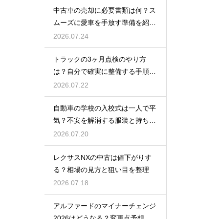
中古車の売却に必要書類は何？ス
ムーズに愛車を手放す準備を紹
介！
2026.07.24
トラックの3ヶ月点検のやり方
は？自分で確実に整備する手順を
紹介
2026.07.22
自動車の学校の入校式は一人で平
気？不安を解消する服装と持ち
物！
2026.07.20
レクサスNXの中古は値下がりす
る？相場の見方と狙い目を整理
2026.07.18
アルファードのマイナーチェンジ
2026はどうなる？変更点予想と