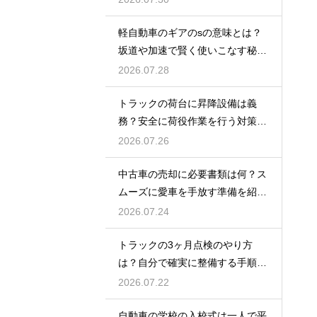
軽自動車のギアのsの意味とは？
坂道や加速で賢く使いこなす秘
訣！
2026.07.28
トラックの荷台に昇降設備は義
務？安全に荷役作業を行う対策を
紹介
2026.07.26
中古車の売却に必要書類は何？ス
ムーズに愛車を手放す準備を紹
介！
2026.07.24
トラックの3ヶ月点検のやり方
は？自分で確実に整備する手順を
紹介
2026.07.22
自動車の学校の入校式は一人で平