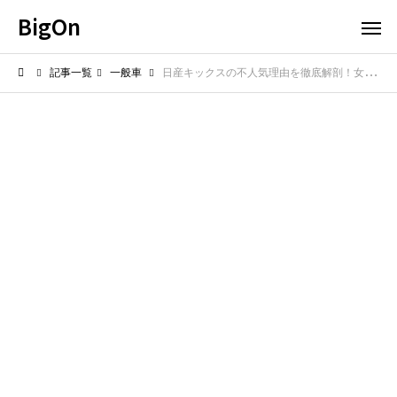
BigOn
記事一覧
一般車
日産キックスの不人気理由を徹底解剖！女性が選ばないわけとは？