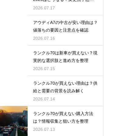
買い時
2026.07.17
アウディA7の中古が安い理由は？
値落ちの要因と注意点を確認
2026.07.16
ランクル70は新車が買えない？現
実的な選択肢と進め方を整理
2026.07.15
ランクル70が買えない理由は？供
給と需要の背景を読み解く
2026.07.14
ランクル70が買えない購入方法
は？情報収集と狙い方を整理
2026.07.13