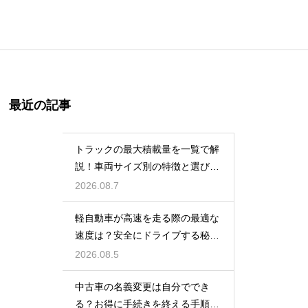
最近の記事
トラックの最大積載量を一覧で解
説！車両サイズ別の特徴と選び
方！
2026.08.7
軽自動車が高速を走る際の最適な
速度は？安全にドライブする秘
訣！
2026.08.5
中古車の名義変更は自分ででき
る？お得に手続きを終える手順を