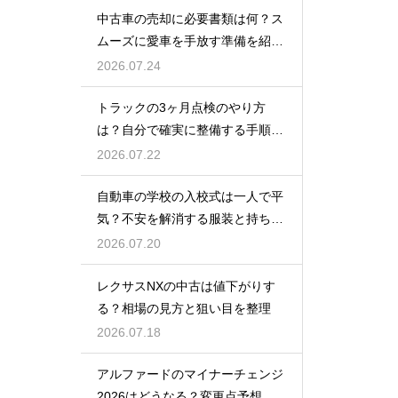
中古車の売却に必要書類は何？ス
ムーズに愛車を手放す準備を紹
介！
2026.07.24
トラックの3ヶ月点検のやり方
は？自分で確実に整備する手順を
紹介
2026.07.22
自動車の学校の入校式は一人で平
気？不安を解消する服装と持ち
物！
2026.07.20
レクサスNXの中古は値下がりす
る？相場の見方と狙い目を整理
2026.07.18
アルファードのマイナーチェンジ
2026はどうなる？変更点予想と