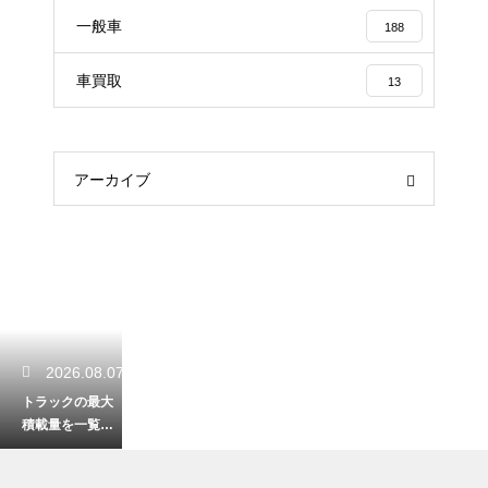
一般車
188
車買取
13
アーカイブ
2026.08.07
トラックの最大
積載量を一覧で
解説！車両サイ
ズ別の特徴と選