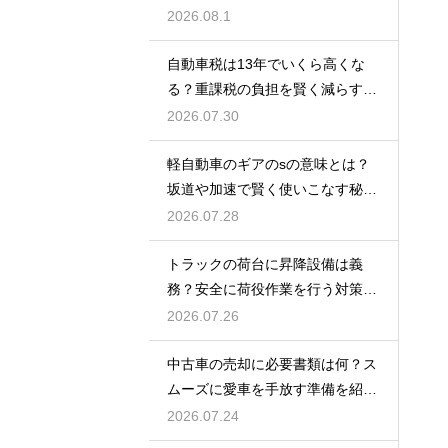
2026.08.1
自動車税は13年でいくら高くな
る？重課税の負担を賢く減らす秘
訣
2026.07.30
軽自動車のギアのsの意味とは？
坂道や加速で賢く使いこなす秘
訣！
2026.07.28
トラックの荷台に昇降設備は義
務？安全に荷役作業を行う対策を
紹介
2026.07.26
中古車の売却に必要書類は何？ス
ムーズに愛車を手放す準備を紹
介！
2026.07.24