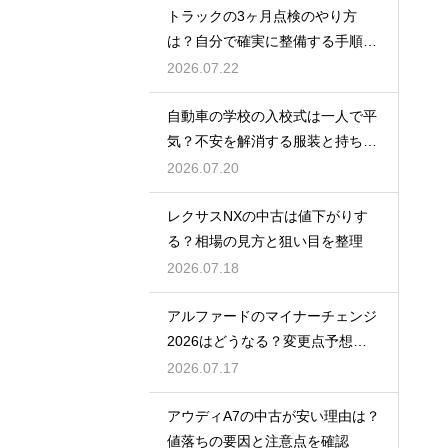
トラックの3ヶ月点検のやり方
は？自分で確実に整備する手順を
紹介
2026.07.22
自動車の学校の入校式は一人で平
気？不安を解消する服装と持ち
物！
2026.07.20
レクサスNXの中古は値下がりす
る？相場の見方と狙い目を整理
2026.07.18
アルファードのマイナーチェンジ
2026はどうなる？変更点予想と
買い時
2026.07.17
アウディA7の中古が安い理由は？
値落ちの要因と注意点を確認