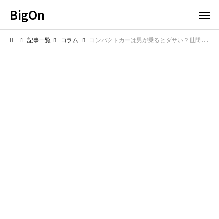
BigOn
記事一覧
コラム
コンパクトカーは男が乗るとダサい？世間の評判とおしゃれに乗りこなすコツ