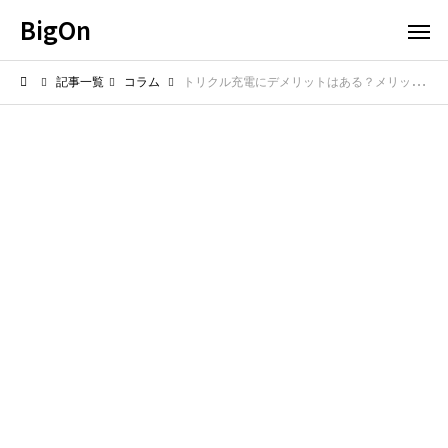
BigOn
記事一覧
コラム
トリクル充電にデメリットはある？メリットとの比較と注意点を解説