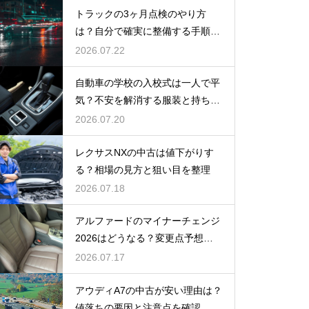
トラックの3ヶ月点検のやり方
は？自分で確実に整備する手順を
紹介
2026.07.22
自動車の学校の入校式は一人で平
気？不安を解消する服装と持ち
物！
2026.07.20
レクサスNXの中古は値下がりす
る？相場の見方と狙い目を整理
2026.07.18
アルファードのマイナーチェンジ
2026はどうなる？変更点予想と
買い時
2026.07.17
アウディA7の中古が安い理由は？
値落ちの要因と注意点を確認