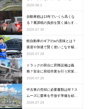
2026.08.1
自動車税は13年でいくら高くな
る？重課税の負担を賢く減らす秘
訣
2026.07.30
軽自動車のギアのsの意味とは？
坂道や加速で賢く使いこなす秘
訣！
2026.07.28
トラックの荷台に昇降設備は義
務？安全に荷役作業を行う対策を
紹介
2026.07.26
中古車の売却に必要書類は何？ス
ムーズに愛車を手放す準備を紹
介！
2026.07.24