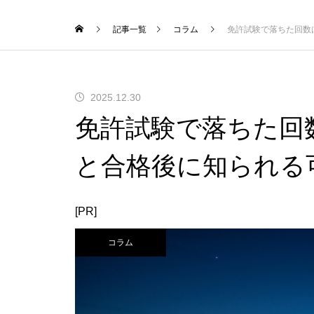
記事一覧
コラム
免許試験で落ちた回数
2025.12.30
免許試験で落ちた回
と合格後に知られる
[PR]
コラム