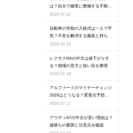
は？自分で確実に整備する手順を
紹介
2026.07.22
自動車の学校の入校式は一人で平
気？不安を解消する服装と持ち
物！
2026.07.20
レクサスNXの中古は値下がりす
る？相場の見方と狙い目を整理
2026.07.18
アルファードのマイナーチェンジ
2026はどうなる？変更点予想と
買い時
2026.07.17
アウディA7の中古が安い理由は？
値落ちの要因と注意点を確認
2026.07.16