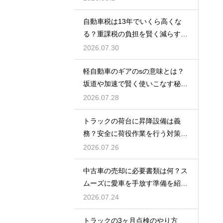
自動車税は13年でいくら高くな
る？重課税の負担を賢く減らす秘
訣
2026.07.30
軽自動車のギアのsの意味とは？
坂道や加速で賢く使いこなす秘
訣！
2026.07.28
トラックの荷台に昇降設備は義
務？安全に荷役作業を行う対策を
紹介
2026.07.26
中古車の売却に必要書類は何？ス
ムーズに愛車を手放す準備を紹
介！
2026.07.24
トラックの3ヶ月点検のやり方