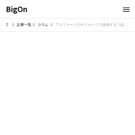
BigOn
記事一覧
コラム
アルファードのサンルーフで後悔する？必要性とデメリットを整理