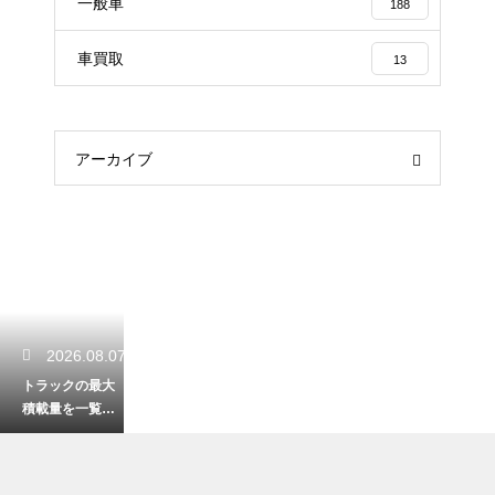
一般車
188
車買取
13
アーカイブ
2026.08.07
トラックの最大
積載量を一覧で
解説！車両サイ
ズ別の特徴と選
び方！