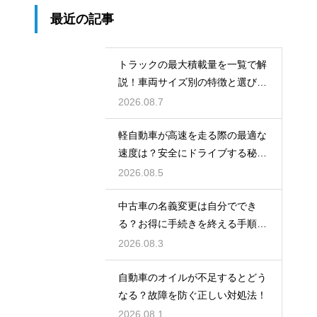
最近の記事
トラックの最大積載量を一覧で解
説！車両サイズ別の特徴と選び
方！
2026.08.7
軽自動車が高速を走る際の最適な
速度は？安全にドライブする秘
訣！
2026.08.5
中古車の名義変更は自分ででき
る？お得に手続きを終える手順を
解説
2026.08.3
自動車のオイルが不足するとどう
なる？故障を防ぐ正しい対処法！
2026.08.1