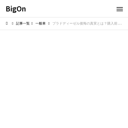
BigOn
記事一覧
一般車
プラドディーゼル後悔の真実とは？購入前に知っておくべきポイント