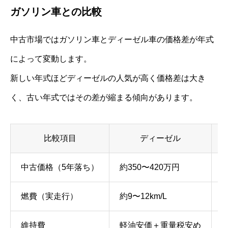
ガソリン車との比較
中古市場ではガソリン車とディーゼル車の価格差が年式
によって変動します。
新しい年式ほどディーゼルの人気が高く価格差は大き
く、古い年式ではその差が縮まる傾向があります。
比較項目
ディーゼル
中古価格（5年落ち）
約350〜420万円
約
燃費（実走行）
約9〜12km/L
約
維持費
軽油安価＋重量税安め