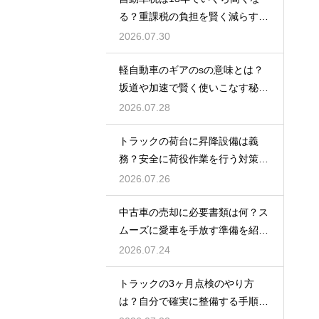
る？重課税の負担を賢く減らす秘
訣
2026.07.30
軽自動車のギアのsの意味とは？
坂道や加速で賢く使いこなす秘
訣！
2026.07.28
トラックの荷台に昇降設備は義
務？安全に荷役作業を行う対策を
紹介
2026.07.26
中古車の売却に必要書類は何？ス
ムーズに愛車を手放す準備を紹
介！
2026.07.24
トラックの3ヶ月点検のやり方
は？自分で確実に整備する手順を