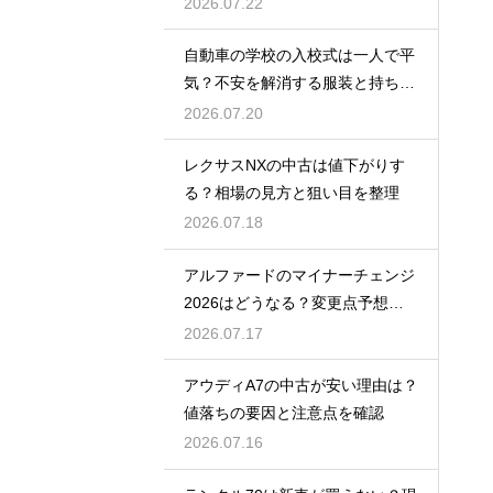
紹介
2026.07.22
自動車の学校の入校式は一人で平
気？不安を解消する服装と持ち
物！
2026.07.20
レクサスNXの中古は値下がりす
る？相場の見方と狙い目を整理
2026.07.18
アルファードのマイナーチェンジ
2026はどうなる？変更点予想と
買い時
2026.07.17
アウディA7の中古が安い理由は？
値落ちの要因と注意点を確認
2026.07.16