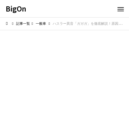
BigOn
記事一覧
一般車
ハスラー異音「ガガガ」を徹底解説！原因と対策はこれだ！