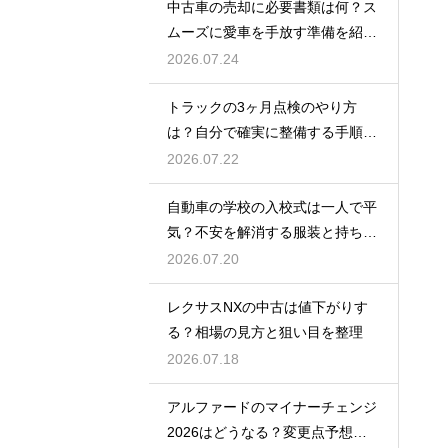
中古車の売却に必要書類は何？ス
ムーズに愛車を手放す準備を紹
介！
2026.07.24
トラックの3ヶ月点検のやり方
は？自分で確実に整備する手順を
紹介
2026.07.22
自動車の学校の入校式は一人で平
気？不安を解消する服装と持ち
物！
2026.07.20
レクサスNXの中古は値下がりす
る？相場の見方と狙い目を整理
2026.07.18
アルファードのマイナーチェンジ
2026はどうなる？変更点予想と