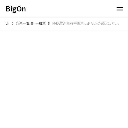
BigOn
記事一覧
一般車
N-BOX新車vs中古車：あなたの選択はどっち？