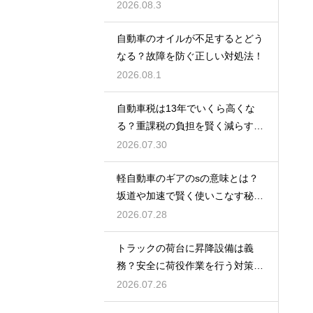
解説
2026.08.3
自動車のオイルが不足するとどう
なる？故障を防ぐ正しい対処法！
2026.08.1
自動車税は13年でいくら高くな
る？重課税の負担を賢く減らす秘
訣
2026.07.30
軽自動車のギアのsの意味とは？
坂道や加速で賢く使いこなす秘
訣！
2026.07.28
トラックの荷台に昇降設備は義
務？安全に荷役作業を行う対策を
紹介
2026.07.26