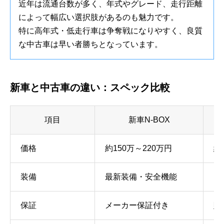
近年は流通台数が多く、年式やグレード、走行距離
によって幅広い選択肢があるのも魅力です。
特に高年式・低走行車は争奪戦になりやすく、良質
な中古車は早い者勝ちとなっています。
新車と中古車の違い：スペック比較
項目
新車N-BOX
価格
約150万～220万円
約
装備
最新装備・安全機能
グ
保証
メーカー保証付き
販