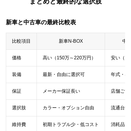
まとめと最終的な選択肢
新車と中古車の最終比較表
比較項目
新車N-BOX
中古
価格
高い（150万～220万円）
安い（70
装備
最新・自由に選択可
年式・在
保証
メーカー保証長い
店舗ごと
選択肢
カラー・オプション自由
流通台数
維持費
初期トラブル少・低コスト
消耗品交